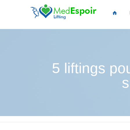
5 liftings p
s