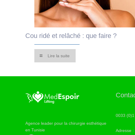
Cou ridé et relâché : que faire ?
Lire la suite
Conta
0033 (0)1
Agence leader pour la chirurgie esthétique
en Tunisie
Adresse :