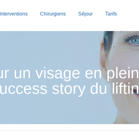
Interventions
Chirurgiens
Séjour
Tarifs
Blo
our un visage en plei
uccess story du lifti