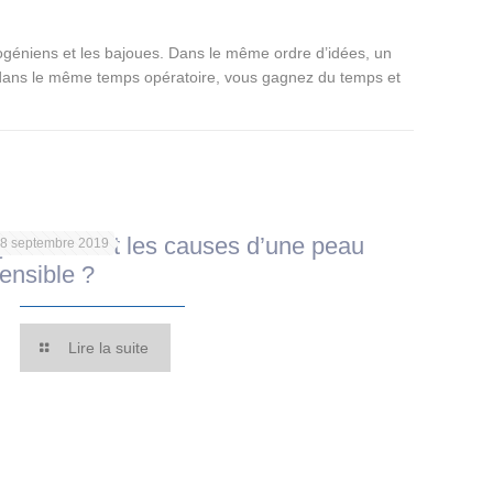
nasogéniens et les bajoues. Dans le même ordre d’idées, un
iples dans le même temps opératoire, vous gagnez du temps et
uelles sont les causes d’une peau
8 septembre 2019
ensible ?
Lire la suite