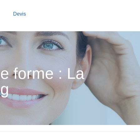
g
Devis
ne forme : La
ng