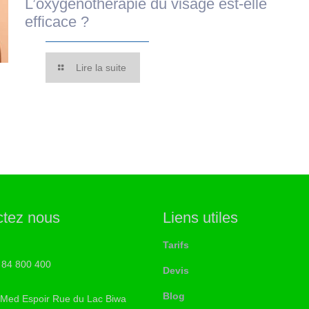
L’oxygénothérapie du visage est-elle
efficace ?
Lire la suite
ctez nous
Liens utiles
Tarifs
 84 800 400
Devis
Blog
 Med Espoir Rue du Lac Biwa