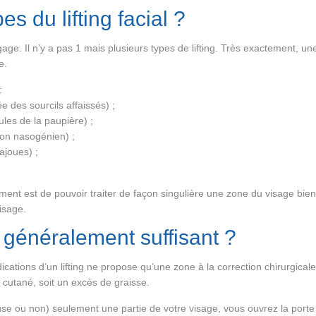
es du lifting facial ?
ngage. Il n’y a pas 1 mais plusieurs types de lifting. Très exactement, u
e.
:
e des sourcils affaissés) ;
ules de la paupière) ;
llon nasogénien) ;
bajoues) ;
ment est de pouvoir traiter de façon singulière une zone du visage bien
visage.
il généralement suffisant ?
indications d’un lifting ne propose qu’une zone à la correction chirurgic
 cutané, soit un excès de graisse.
ause ou non) seulement une partie de votre visage, vous ouvrez la porte 