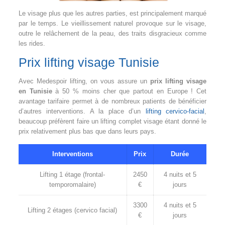
Le visage plus que les autres parties, est principalement marqué
par le temps. Le vieillissement naturel provoque sur le visage,
outre le relâchement de la peau, des traits disgracieux comme
les rides.
Prix lifting visage Tunisie
Avec Medespoir lifting, on vous assure un
prix lifting visage
en Tunisie
à 50 % moins cher que partout en Europe ! Cet
avantage tarifaire permet à de nombreux patients de bénéficier
d’autres interventions. A la place d’un
lifting cervico-facial
,
beaucoup préfèrent faire un lifting complet visage étant donné le
prix relativement plus bas que dans leurs pays.
Interventions
Prix
Durée
Lifting 1 étage (frontal-
2450
4 nuits et 5
temporomalaire)
€
jours
3300
4 nuits et 5
Lifting 2 étages (cervico facial)
€
jours