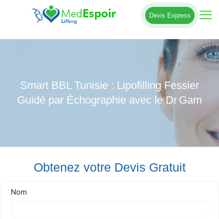
Devis Express
Smart BBL Tunisie : Lipofilling Fessier
Guidé par Échographie avec le Dr Gam
Obtenez votre Devis Gratuit