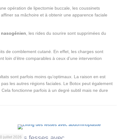
’une opération de lipectomie buccale, les coussinets
 affiner sa mâchoire et à obtenir une apparence faciale
i nasogénien
, les rides du sourire sont supprimées du
duits de comblement cutané. En effet, les charges sont
ont loin d’être comparables à ceux d’une intervention
ltats sont parfois moins qu’optimaux. La raison en est
e pas les autres régions faciales. Le Botox peut également
s. Cela fonctionne parfois à un degré subtil mais ne dure
ifting des fesses avec
0 juillet 2026