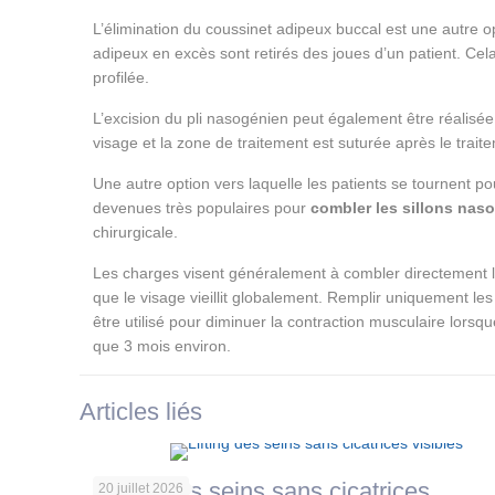
L’élimination du coussinet adipeux buccal est une autre op
adipeux en excès sont retirés des joues d’un patient. Cel
profilée.
L’excision du pli nasogénien peut également être réalisée 
visage et la zone de traitement est suturée après le trait
Une autre option vers laquelle les patients se tournent po
devenues très populaires pour
combler les sillons nas
chirurgicale.
Les charges visent généralement à combler directement les
que le visage vieillit globalement. Remplir uniquement le
être utilisé pour diminuer la contraction musculaire lorsq
que 3 mois environ.
Articles liés
Lifting des seins sans cicatrices
20 juillet 2026