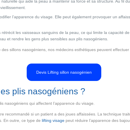
naturelle qui aide la peau à maintenir sa force et sa structure. Au fil 
vieillissement.
odifier l’apparence du visage. Elle peut également provoquer un affais
 rétrécit les vaisseaux sanguins de la peau, ce qui limite la capacité d
peau et rendre les gens plus sensibles aux plis nasogéniens.
te des sillons nasogéniens, nos médecins esthétiques peuvent effectuer 
Devis Lifting sillon nasogénien
es plis nasogéniens ?
plis nasogéniens qui affectent l’apparence du visage.
tre recommandé si un patient a des joues affaissées. La technique trai
s. En outre, ce type de
lifting visage
peut réduire l’apparence des bajou