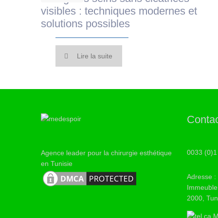
visibles : techniques modernes et
solutions possibles
Lire la suite
Conta
0033 (0)1
Agence leader pour la chirurgie esthétique
en Tunisie
Adresse :
Immeuble 
2000, Tun
M