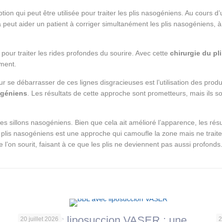
tion qui peut être utilisée pour traiter les plis nasogéniens. Au cours d
a peut aider un patient à corriger simultanément les plis nasogéniens, à
pour traiter les rides profondes du sourire. Avec cette
chirurgie du pl
ement.
ur se débarrasser de ces lignes disgracieuses est l’utilisation des pro
ogéniens
. Les résultats de cette approche sont prometteurs, mais ils s
 sillons nasogéniens. Bien que cela ait amélioré l’apparence, les résu
s plis nasogéniens est une approche qui camoufle la zone mais ne trait
ue l’on sourit, faisant à ce que les plis ne deviennent pas aussi profond
BBL avec liposuccion VASER : une
L
20 juillet 2026
2