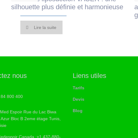
silhouette plus définie et harmonieuse
a
g
Lire la suite
ctez nous
Liens utiles
Tarifs
 84 800 400
Devis
Blog
 Med Espoir Rue du Lac Biwa
Azur Bloc B 2eme étage Tunis,
isie
edespoir Canada :+1 437-880-