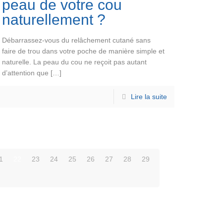
peau de votre cou
naturellement ?
Débarrassez-vous du relâchement cutané sans
faire de trou dans votre poche de manière simple et
naturelle. La peau du cou ne reçoit pas autant
d’attention que
[…]
Lire la suite
1
22
23
24
25
26
27
28
29