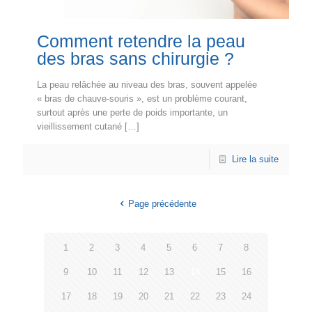
Comment retendre la peau
des bras sans chirurgie ?
La peau relâchée au niveau des bras, souvent appelée
« bras de chauve-souris », est un problème courant,
surtout après une perte de poids importante, un
vieillissement cutané
[…]
Lire la suite
Page précédente
1
2
3
4
5
6
7
8
9
10
11
12
13
14
15
16
17
18
19
20
21
22
23
24