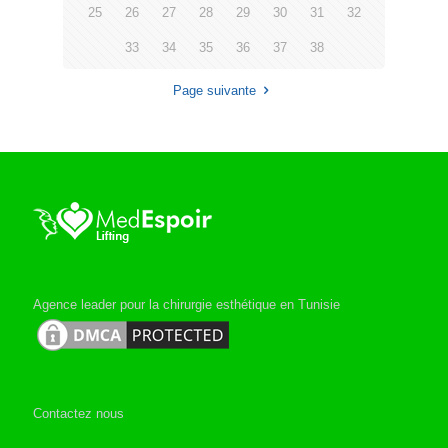
25
26
27
28
29
30
31
32
33
34
35
36
37
38
Page suivante
Agence leader pour la chirurgie esthétique en Tunisie
Contactez nous